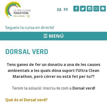
Skip
to
CA
ES
content
Segueix la cursa en directe!
☰ MENÚ
DORSAL VERD
Tens ganes de fer un donatiu a una de les causes
ambientals a les quals dóna suport l’Ultra Clean
Marathon, però córrer no està fet per tu??
Tenim la solució: inscriu-te com a
Dorsal verd!
Què és el Dorsal verd?