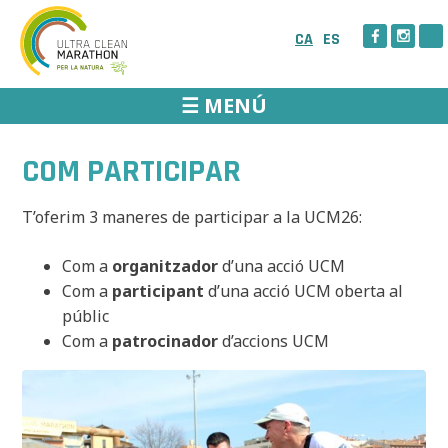
Skip
to
CA
ES
content
☰ MENÚ
COM PARTICIPAR
T’oferim 3 maneres de participar a la UCM26:
Com a
organitzador
d’una acció UCM
Com a
participant
d’una acció UCM oberta al
públic
Com a
patrocinador
d’accions UCM