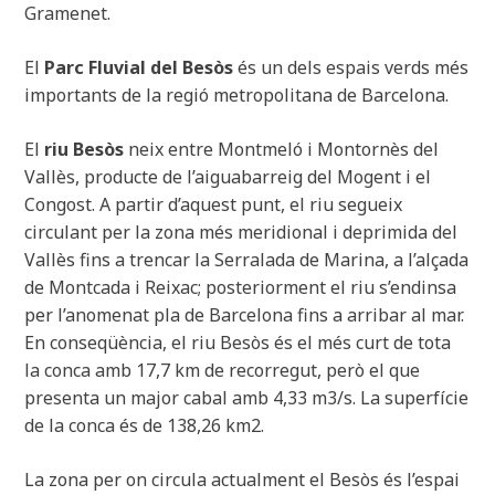
Gramenet.
El
Parc Fluvial del Besòs
és un dels espais verds més
importants de la regió metropolitana de Barcelona.
El
riu Besòs
neix entre Montmeló i Montornès del
Vallès, producte de l’aiguabarreig del Mogent i el
Congost. A partir d’aquest punt, el riu segueix
circulant per la zona més meridional i deprimida del
Vallès fins a trencar la Serralada de Marina, a l’alçada
de Montcada i Reixac; posteriorment el riu s’endinsa
per l’anomenat pla de Barcelona fins a arribar al mar.
En conseqüència, el riu Besòs és el més curt de tota
la conca amb 17,7 km de recorregut, però el que
presenta un major cabal amb 4,33 m3/s. La superfície
de la conca és de 138,26 km2.
La zona per on circula actualment el Besòs és l’espai