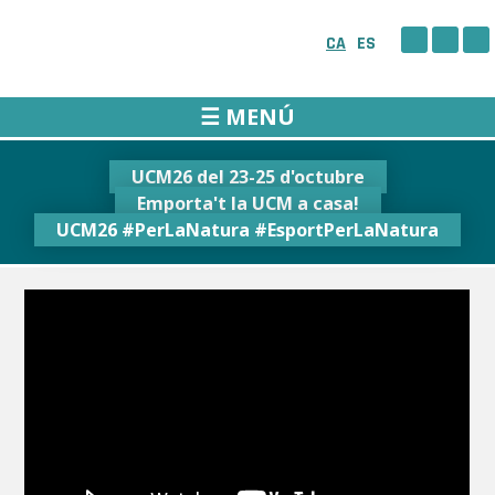
Skip
to
CA
ES
content
☰ MENÚ
UCM26 del 23-25 d'octubre
Emporta't la UCM a casa!
UCM26 #PerLaNatura #EsportPerLaNatura